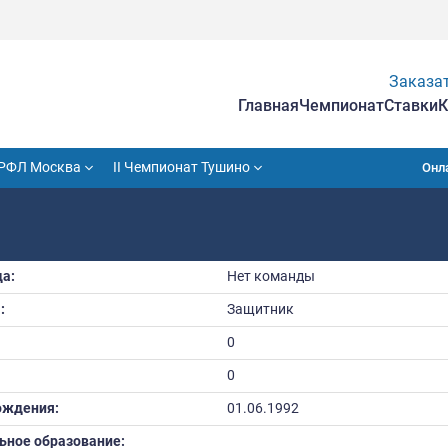
Гла
VII Кубок РФЛ Москва
II Чемпионат Тушино
Й
Команда:
Нет к
Амплуа:
Защит
Рост:
0