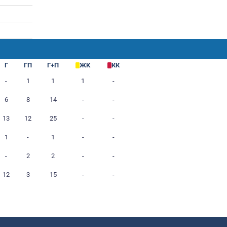
.1992
ра
М
Г
ГП
Г+П
ЖК
2
-
1
1
1
11
6
8
14
-
/20
12
13
12
25
-