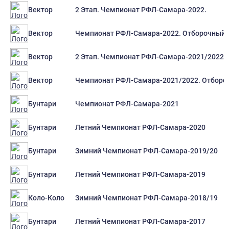
2 Этап. Чемпионат РФЛ-Самара-2022.
Вектор
Чемпионат РФЛ-Самара-2022. Отборочный 
Вектор
2 Этап. Чемпионат РФЛ-Самара-2021/2022
Вектор
Чемпионат РФЛ-Самара-2021/2022. Отборо
Вектор
Чемпионат РФЛ-Самара-2021
Бунтари
Летний Чемпионат РФЛ-Самара-2020
Бунтари
Зимний Чемпионат РФЛ-Самара-2019/20
Бунтари
Летний Чемпионат РФЛ-Самара-2019
Бунтари
Зимний Чемпионат РФЛ-Самара-2018/19
Коло-Коло
Летний Чемпионат РФЛ-Самара-2017
Бунтари