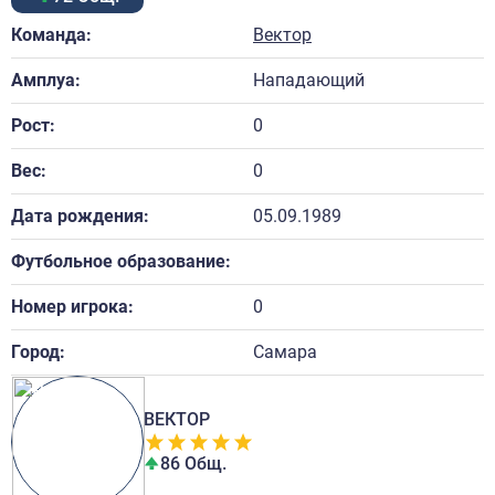
Команда:
Вектор
Амплуа:
Нападающий
Рост:
0
Вес:
0
Дата рождения:
05.09.1989
Футбольное образование:
Номер игрока:
0
Город:
Самара
ВЕКТОР
86 Общ.