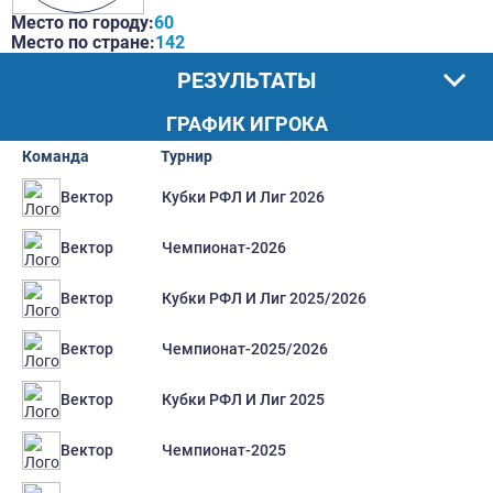
Место по городу:
60
Место по стране:
142
РЕЗУЛЬТАТЫ
ГРАФИК ИГРОКА
Команда
Турнир
Кубки РФЛ И Лиг 2026
Вектор
Чемпионат-2026
Вектор
Кубки РФЛ И Лиг 2025/2026
Вектор
Чемпионат-2025/2026
Вектор
Кубки РФЛ И Лиг 2025
Вектор
Чемпионат-2025
Вектор