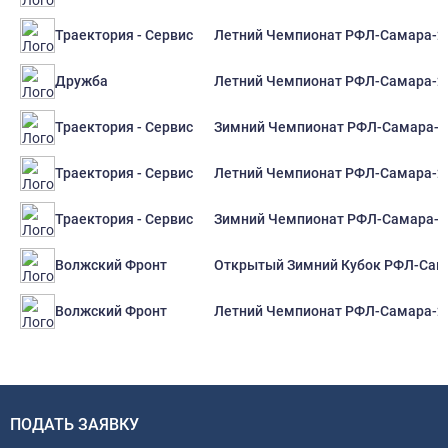
Летний Чемпионат РФЛ-Самара-2
Траектория - Сервис
Летний Чемпионат РФЛ-Самара-2
Дружба
Зимний Чемпионат РФЛ-Самара-2
Траектория - Сервис
Летний Чемпионат РФЛ-Самара-2
Траектория - Сервис
Зимний Чемпионат РФЛ-Самара-2
Траектория - Сервис
Открытый Зимний Кубок РФЛ-Сам
Волжский Фронт
Летний Чемпионат РФЛ-Самара-2
Волжский Фронт
ПОДАТЬ ЗАЯВКУ