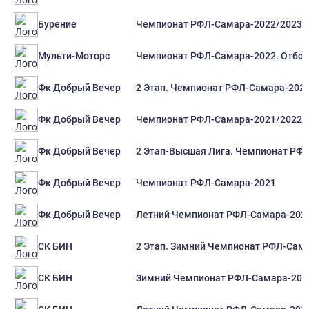
Чемпионат РФЛ-Самара-2022/2023. 
Бурение
Чемпионат РФЛ-Самара-2022. Отбор
Мульти-Моторс
2 Этап. Чемпионат РФЛ-Самара-202
Фк Добрый Вечер
Чемпионат РФЛ-Самара-2021/2022. 
Фк Добрый Вечер
2 Этап-Высшая Лига. Чемпионат РФ
Фк Добрый Вечер
Чемпионат РФЛ-Самара-2021
Фк Добрый Вечер
Летний Чемпионат РФЛ-Самара-202
Фк Добрый Вечер
2 Этап. Зимний Чемпионат РФЛ-Сам
СК БИН
Зимний Чемпионат РФЛ-Самара-201
СК БИН