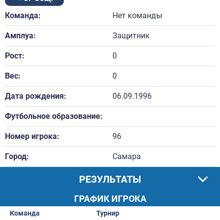
Команда:
Нет команды
Амплуа:
Защитник
Рост:
0
Вес:
0
Дата рождения:
06.09.1996
Футбольное образование:
Номер игрока:
96
Город:
Самара
РЕЗУЛЬТАТЫ
ГРАФИК ИГРОКА
Команда
Турнир