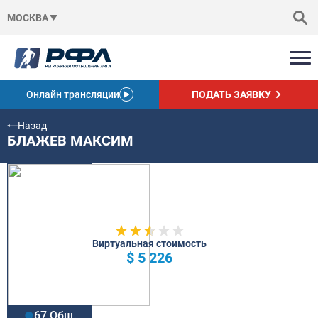
МОСКВА
Онлайн трансляции
ПОДАТЬ ЗАЯВКУ
Назад
БЛАЖЕВ МАКСИМ
Виртуальная стоимость
$ 5 226
67 Общ.