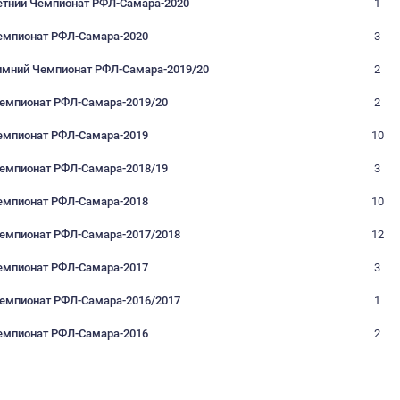
Чемпионат РФЛ-Самара-2022/2023. Высшая Лига
2 Этап. Чемпионат РФЛ-Самара-2022.
Чемпионат РФЛ-Самара-2022. Отборочный Этап
2 Этап. Чемпионат РФЛ-Самара-2021/2022
Чемпионат РФЛ-Самара-2021/2022. Отборочный Этап
2 Этап-Высшая Лига. Чемпионат РФЛ-Самара-2021
Чемпионат РФЛ-Самара-2021
2 Этап. Летний Чемпионат РФЛ-Самара-2020
Летний Чемпионат РФЛ-Самара-2020
2 Этап. Зимний Чемпионат РФЛ-Самара-2019/20