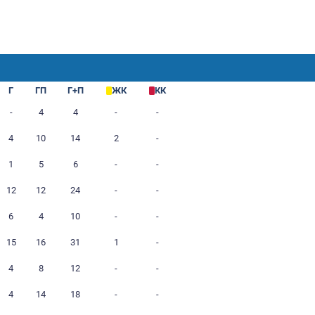
М
Г
ГП
Г+П
Ж
3
-
4
4
-
9
4
10
14
2
3
1
5
6
-