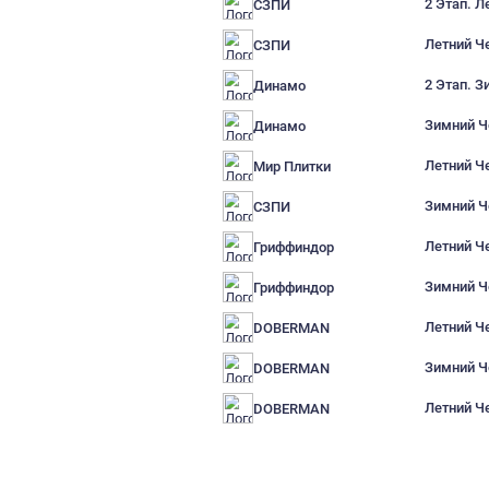
СЗПИ
СЗПИ
СЗПИ
СЗПИ
СЗПИ
ФК Спутник Самара
СЗПИ
СЗПИ
СЗПИ
Динамо