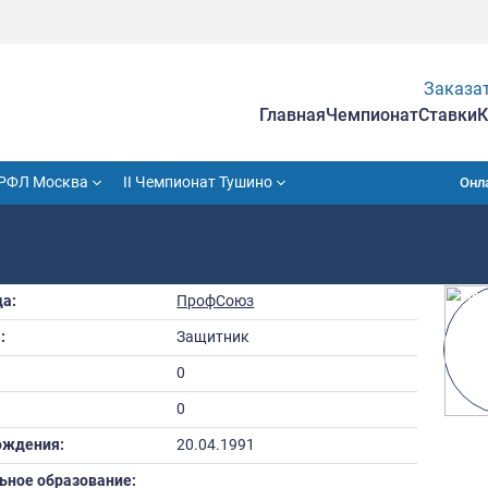
Гла
VII Кубок РФЛ Москва
II Чемпионат Тушино
ЕКСЕЙ
Команда:
ПрофСоюз
Амплуа:
Защитник
Рост:
0