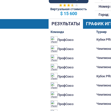
78 Общ.
Виртуальная стоимость
$ 15 600
РЕЗУЛЬТАТЫ
Г
Команда
ПрофСоюз
ПрофСоюз
ПрофСоюз