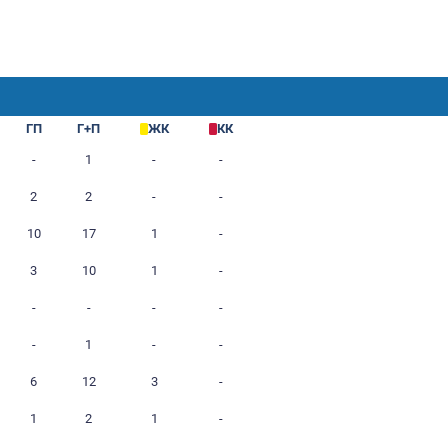
М
Г
ГП
Г+П
ЖК
1
1
-
1
-
2
-
2
2
-
8
7
10
17
1