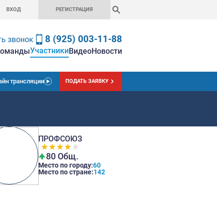
ВХОД
РЕГИСТРАЦ
8 (925) 0
Заказать звонок
Участники
вная
Чемпионат
Ставки
Команды
Вид
Онлайн трансляции
ПОДАТЬ
ПРОФСОЮЗ
80 Общ.
Место по город
Место по стран