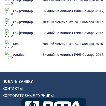
Летний Чемпионат РФЛ-Самара-2018
Гриффиндор
Зимний Чемпионат РФЛ-Самара-2017/
Гриффиндор
Летний Чемпионат РФЛ-Самара-2017
Гриффиндор
Зимний Чемпионат РФЛ-Самара-2016/
Гриффиндор
Летний Чемпионат РФЛ-Самара-2016
СКС
Зимний Чемпионат РФЛ-Самара-2015/
Альбион
ПОДАТЬ ЗАЯВКУ
КОНТАКТЫ
КОРПОРАТИВНЫЕ ТУРНИРЫ