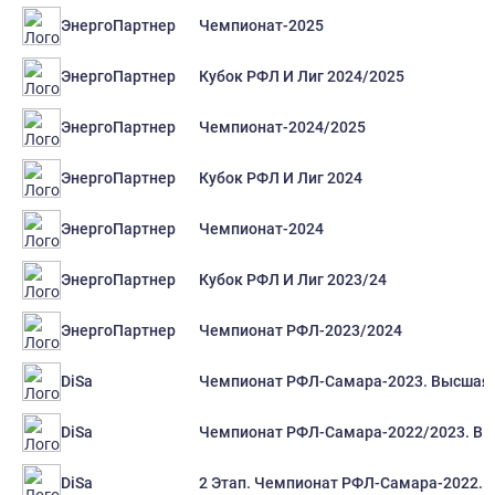
Чемпионат-2025
ЭнергоПартнер
Кубок РФЛ И Лиг 2024/2025
ЭнергоПартнер
Чемпионат-2024/2025
ЭнергоПартнер
Кубок РФЛ И Лиг 2024
ЭнергоПартнер
Чемпионат-2024
ЭнергоПартнер
Кубок РФЛ И Лиг 2023/24
ЭнергоПартнер
Чемпионат РФЛ-2023/2024
ЭнергоПартнер
Чемпионат РФЛ-Самара-2023. Высшая 
DiSa
Чемпионат РФЛ-Самара-2022/2023. Вы
DiSa
2 Этап. Чемпионат РФЛ-Самара-2022.
DiSa