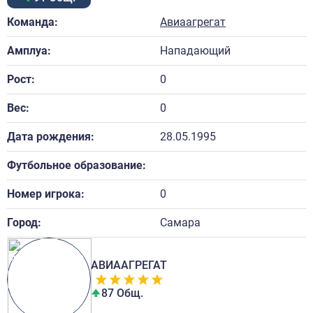
Команда:
Авиаагрегат
Амплуа:
Нападающий
Рост:
0
Вес:
0
Дата рождения:
28.05.1995
Футбольное образование:
Номер игрока:
0
Город:
Самара
АВИААГРЕГАТ
87 Общ.