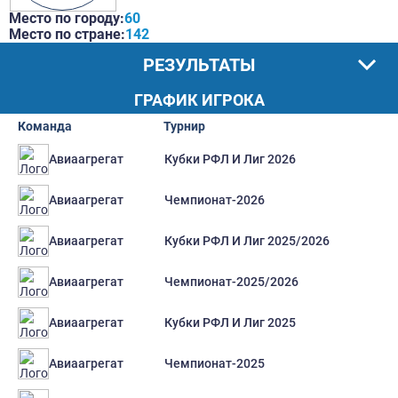
Место по городу:
60
Место по стране:
142
РЕЗУЛЬТАТЫ
ГРАФИК ИГРОКА
Команда
Турнир
Кубки РФЛ И Лиг 2026
Авиаагрегат
Чемпионат-2026
Авиаагрегат
Кубки РФЛ И Лиг 2025/2026
Авиаагрегат
Чемпионат-2025/2026
Авиаагрегат
Кубки РФЛ И Лиг 2025
Авиаагрегат
Чемпионат-2025
Авиаагрегат