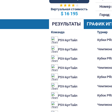
79 Общ.
Виртуальная стоимость
$ 16 195
РЕЗУЛЬТАТЫ
Г
Команда
PSV-АртТайл
PSV-АртТайл
PSV-АртТайл