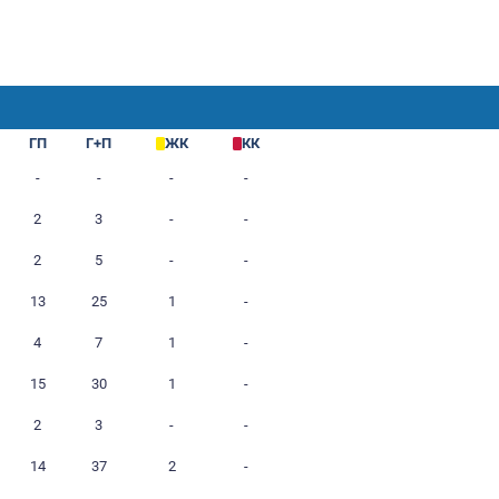
М
Г
ГП
Г+П
ЖК
2
-
-
-
-
3
1
2
3
-
2
3
2
5
-