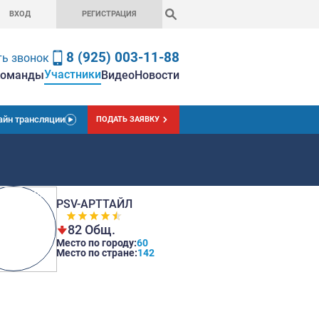
ВХОД
РЕГИСТРАЦ
8 (925) 0
Заказать звонок
Участники
вная
Чемпионат
Ставки
Команды
Вид
Онлайн трансляции
ПОДАТЬ
PSV-АРТТАЙ
82 Общ.
Место по город
Место по стран