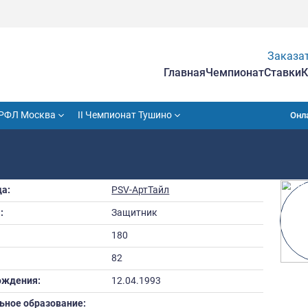
Гла
VII Кубок РФЛ Москва
II Чемпионат Тушино
Й
Команда:
PSV-АртТайл
Амплуа:
Защитник
Рост:
180