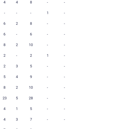
12
2
-
2
-
5
5
3
8
-
12
4
5
9
-
2
-
-
-
-
17
1
1
2
-
3
4
4
8
-
6
-
-
-
1
15
6
2
8
-
2
6
-
6
-
3
8
2
10
-