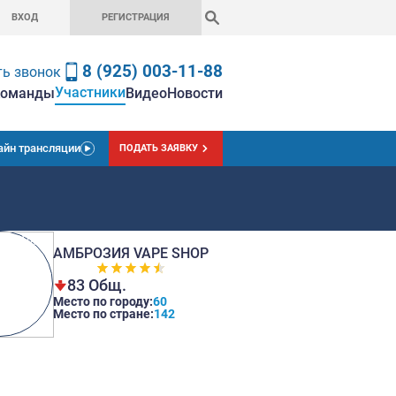
ВХОД
РЕГИСТРАЦ
8 (925) 0
Заказать звонок
Участники
вная
Чемпионат
Ставки
Команды
Вид
Онлайн трансляции
ПОДАТЬ
hop
АМБРОЗИЯ VAP
83 Общ.
Место по городу:
Место по стране: