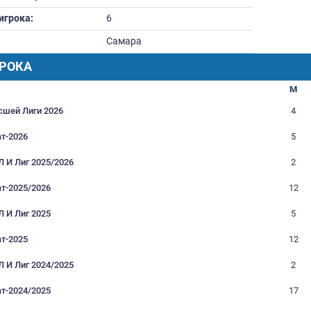
Вес:
0
Дата рождения:
09.01.1983
Футбольное образование:
Номер игрока:
6
Город:
Самара
РАФИК ИГРОКА
Турнир
Кубок Высшей Лиги 2026
Чемпионат-2026
Кубки РФЛ И Лиг 2025/2026