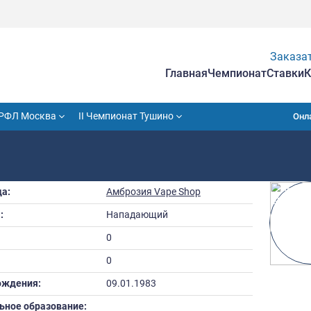
Гла
VII Кубок РФЛ Москва
II Чемпионат Тушино
Команда:
Амброзия Vape S
Амплуа:
Нападающий
Рост:
0