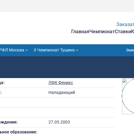
Гла
VII Кубок РФЛ Москва
II Чемпионат Тушино
Команда:
ЛФК Феникс
Амплуа:
Нападающий
Рост: