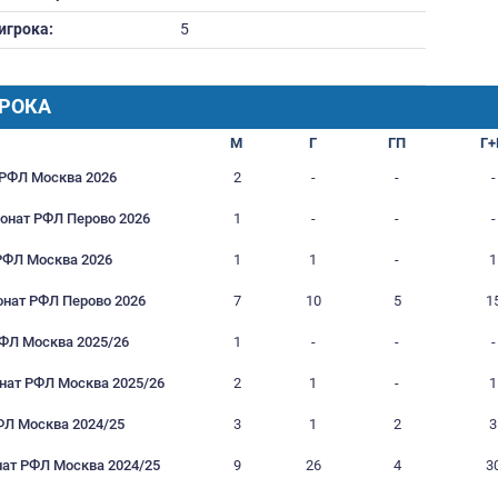
Вес:
Дата рождения:
27.05.2003
Футбольное образование:
Номер игрока:
5
Город:
РАФИК ИГРОКА
Турнир
М
VII Кубок РФЛ Москва 2026
2
VII Чемпионат РФЛ Перово 2026
1
VI Кубок РФЛ Москва 2026
1