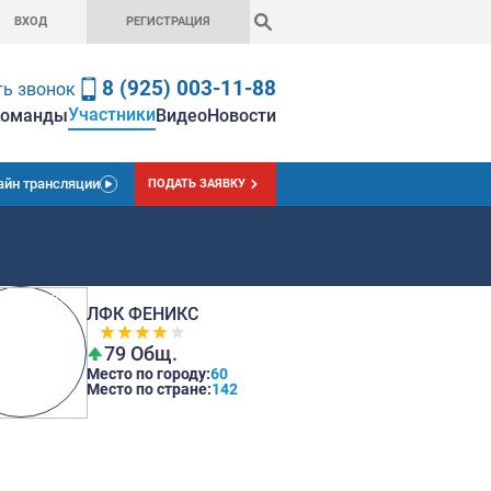
ВХОД
РЕГИСТРАЦ
8 (925) 0
Заказать звонок
Участники
вная
Чемпионат
Ставки
Команды
Вид
Онлайн трансляции
ПОДАТЬ
ЛФК ФЕНИК
79 Общ.
Место по город
Место по стран