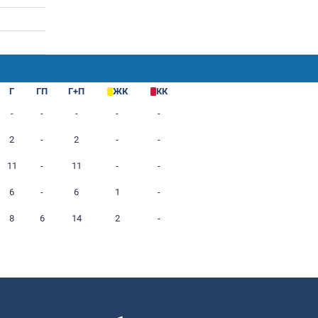
.1994
ра
М
Г
ГП
Г+П
Ж
2
-
-
-
-
7
4
2
-
2
-
6
11
-
11
-