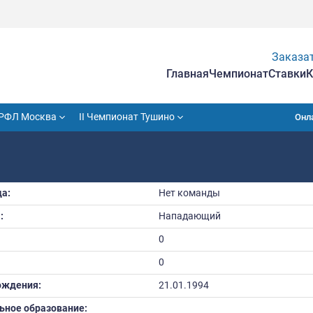
Гла
VII Кубок РФЛ Москва
II Чемпионат Тушино
КСАНДР
Команда:
Нет к
Амплуа:
Напа
Рост:
0