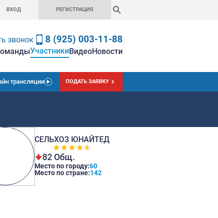
ВХОД
РЕГИСТРАЦ
8 (925) 0
Заказать звонок
Участники
вная
Чемпионат
Ставки
Команды
Вид
Онлайн трансляции
ПОДАТЬ
д
СЕЛЬХОЗ ЮН
82 Общ.
Место по городу
Место по стране