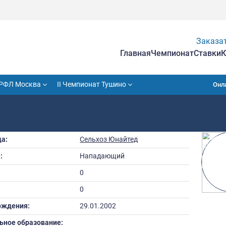
Гла
VII Кубок РФЛ Москва
II Чемпионат Тушино
ВЕР
Команда:
Сельхоз Юнайте
Амплуа:
Нападающий
Рост:
0