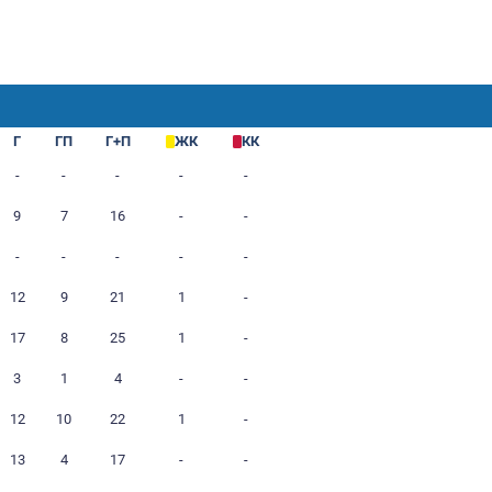
М
Г
ГП
Г+П
Ж
1
-
-
-
-
6
9
7
16
-
1
-
-
-
-