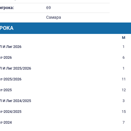
Вес:
0
Дата рождения:
29.01.2002
Футбольное образование:
Номер игрока:
69
Город:
Самара
РАФИК ИГРОКА
Турнир
Кубки РФЛ И Лиг 2026
Чемпионат-2026
Кубки РФЛ И Лиг 2025/2026