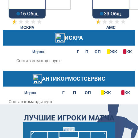
16 Общ.
33 Общ.
ИСКРА
АМС
ИСКРА
Игрок
Г
П
ОП
ЖК
КК
АНТИКОРМОСТСЕРВИС
Игрок
Г
П
ОП
ЖК
КК
ЛУЧШИЕ ИГРОКИ МАТЧА