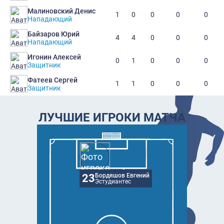
Малиновский Денис
1
0
0
0
0
Нападающий
Байзаров Юрий
4
4
0
0
0
Нападающий
Игонин Алексей
0
1
0
0
0
Защитник
Фатеев Сергей
1
1
0
0
0
Защитник
ЛУЧШИЕ ИГРОКИ МАТЧА
23
Бордяшов Евгений
Эстудиантес