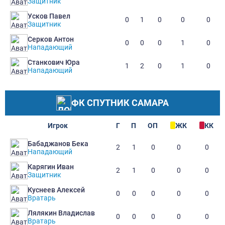
Защитник
Усков Павел
0
1
0
0
0
Защитник
Серков Антон
0
0
0
1
0
Нападающий
Станкович Юра
1
2
0
1
0
Нападающий
ФК СПУТНИК САМАРА
Игрок
Г
П
ОП
ЖК
КК
Бабаджанов Бека
2
1
0
0
0
Нападающий
Карягин Иван
2
1
0
0
0
Защитник
Куснеев Алексей
0
0
0
0
0
Вратарь
Лялякин Владислав
0
0
0
0
0
Вратарь