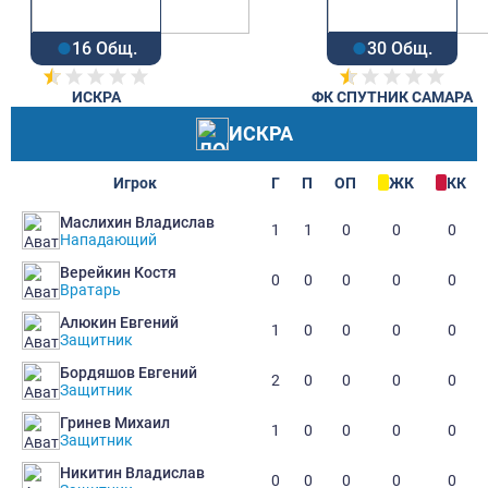
16 Общ.
30 Общ.
ИСКРА
ФК СПУТНИК САМАРА
ИСКРА
Игрок
Г
П
ОП
ЖК
КК
Маслихин Владислав
1
1
0
0
0
Нападающий
Верейкин Костя
0
0
0
0
0
Вратарь
Алюкин Евгений
1
0
0
0
0
Защитник
Бордяшов Евгений
2
0
0
0
0
Защитник
Гринев Михаил
1
0
0
0
0
Защитник
Никитин Владислав
0
0
0
0
0