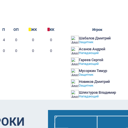
бщ.
ИЕ 12
Г
П
ОП
ЖК
КК
0
4
0
0
0
10
0
0
0
0