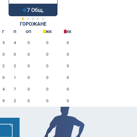
7 Общ.
ГОРОЖАНЕ
Игрок
Г
П
ОП
ЖК
Шабалов Дмитрий
5
4
0
0
Защитник
Асанов Андрей
0
0
0
0
Нападающий
Гареев Сергей
2
2
0
0
Нападающий
Мусоркин Тимур
0
1
0
0
Защитник