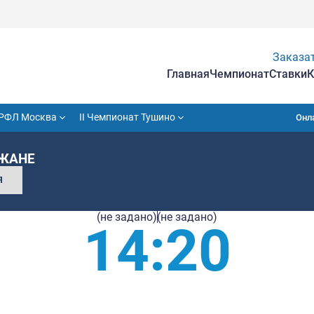
Гла
VII Кубок РФЛ Москва
II Чемпионат Тушино
4:20 ГОРОЖАНЕ
СОБЫТИЯ
(не задано)
(не з
14: