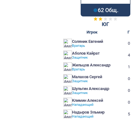
62 О
ЮГ
Игрок
Соляник Евгений
Вратарь
Аболов Кайрат
Защитник
Жильцов Александр
Вратарь
Малахов Сергей
Защитник