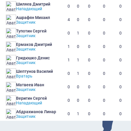
Шиляев Дмитрий
0
0
0
0
0
Нападающий
Ашрафян Михаил
4
0
0
0
0
Защитник
Тупотин Сергей
0
1
0
0
0
Защитник
Ермаков Дмитрий
1
0
0
0
0
Защитник
Гридюшко Денис
1
1
0
0
0
Защитник
Шептунов Василий
0
1
0
0
0
Вратарь
Матвеев Иван
0
0
0
0
0
Защитник
Веригин Сергей
0
0
0
0
0
Нападающий
Абдрахманов Линар
0
1
0
0
0
Защитник