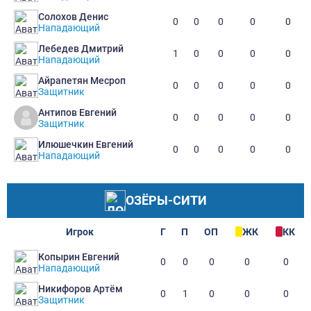
Солохов Денис
0
0
0
0
0
Нападающий
Лебедев Дмитрий
1
0
0
0
0
Нападающий
Айрапетян Месроп
0
0
0
0
0
Защитник
Антипов Евгений
0
0
0
0
0
Защитник
Илюшечкин Евгений
0
0
0
0
0
Нападающий
ОЗЁРЫ-СИТИ
Игрок
Г
П
ОП
ЖК
КК
Копырин Евгений
0
0
0
0
0
Нападающий
Никифоров Артём
0
1
0
0
0
Защитник