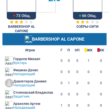
73 Общ.
66 Общ.
BARBERSHOP AL
ОЗЁРЫ-СИТИ
CAPONE
BARBERSHOP AL CAPONE
Игрок
Г
П
ОП
ЖК
КК
Гордеев Михаил
0
0
0
1
0
Вратарь
Фишман Денис
0
0
0
0
0
Нападающий
Давлетеров Даниил
0
1
0
0
0
Нападающий
Стояновский Владислав
0
0
0
0
0
Защитник
Аракелян Артем
1
0
0
0
0
Нападающий