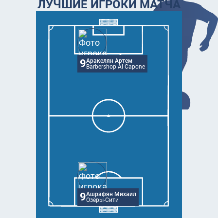
ЛУЧШИЕ ИГРОКИ МАТЧА
9
Аракелян Артем
Barbershop Al Capone
9
Ашрафян Михаил
Озёры-Сити