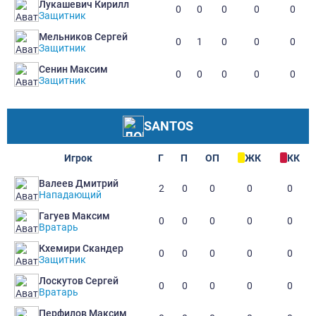
Лукашевич Кирилл
0
0
0
0
0
Защитник
Мельников Сергей
0
1
0
0
0
Защитник
Сенин Максим
0
0
0
0
0
Защитник
SANTOS
Игрок
Г
П
ОП
ЖК
КК
Валеев Дмитрий
2
0
0
0
0
Нападающий
Гагуев Максим
0
0
0
0
0
Вратарь
Кхемири Скандер
0
0
0
0
0
Защитник
Лоскутов Сергей
0
0
0
0
0
Вратарь
Перфилов Максим