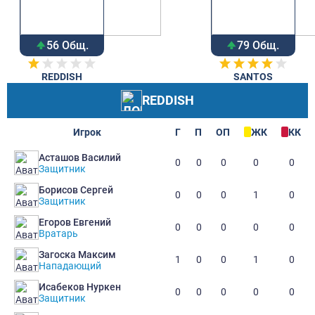
56 Общ.
79 Общ.
REDDISH
SANTOS
REDDISH
Игрок
Г
П
ОП
ЖК
КК
Асташов Василий
0
0
0
0
0
Защитник
Борисов Сергей
0
0
0
1
0
Защитник
Егоров Евгений
0
0
0
0
0
Вратарь
Загоска Максим
1
0
0
1
0
Нападающий
Исабеков Нуркен
0
0
0
0
0
Защитник