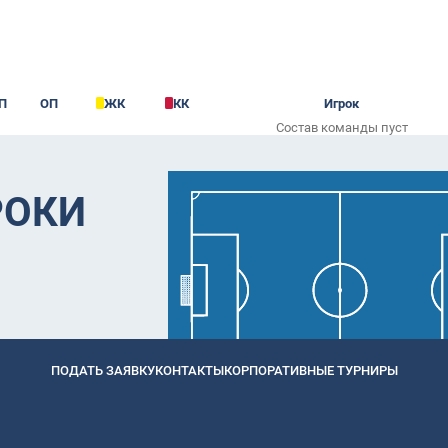
(ТП)
бщ.
Z
Г
П
ОП
ЖК
КК
 ИГРОКИ