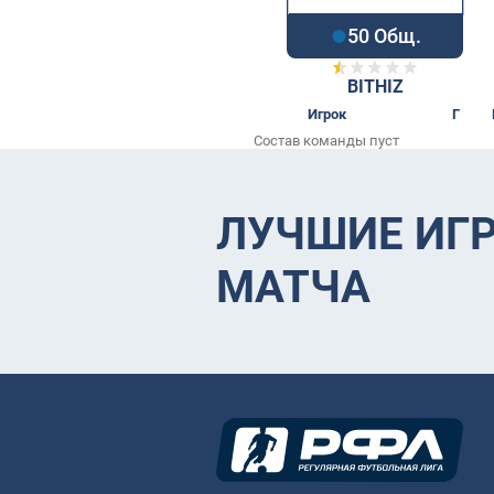
50 О
BITHI
Игрок
ЛУЧШИЕ
МАТЧА