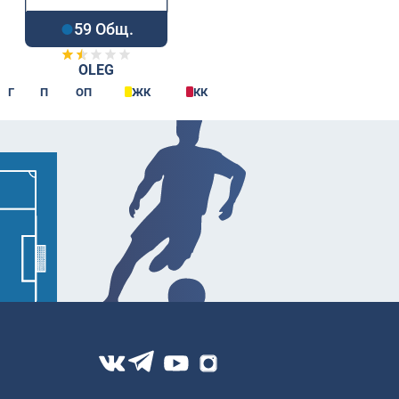
59 Общ.
OLEG
Игрок
Г
П
ОП
ЖК