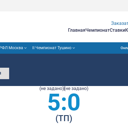
Гла
VII Кубок РФЛ Москва
II Чемпионат Тушино
LEG
СОБЫТИЯ
(не задано)
(не з
5: