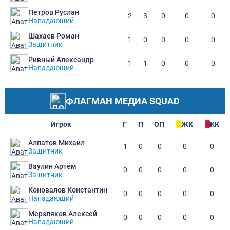
Петров Руслан
2
3
0
0
0
Нападающий
Шахаев Роман
1
0
0
0
0
Защитник
Ривный Александр
1
1
0
0
0
Нападающий
ФЛАГМАН МЕДИА SQUAD
Игрок
Г
П
ОП
ЖК
КК
Алпатов Михаил
1
0
0
0
0
Защитник
Ваулин Артём
0
0
0
0
0
Защитник
Коновалов Константин
0
0
0
0
0
Нападающий
Мерзляков Алексей
0
0
0
0
0
Нападающий