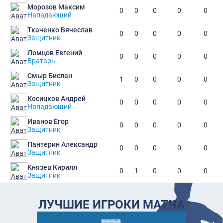
Морозов Максим
0
0
0
0
0
Нападающий
Ткаченко Вячеслав
0
0
0
0
0
Защитник
Ломцов Евгений
0
0
0
0
0
Вратарь
Смыр Бислан
1
0
0
0
0
Защитник
Косицков Андрей
0
0
0
0
0
Нападающий
Иванов Егор
0
0
0
0
0
Защитник
Пантерин Александр
0
0
0
0
0
Защитник
Князев Кирилл
0
1
0
0
0
Защитник
ЛУЧШИЕ ИГРОКИ МАТЧА