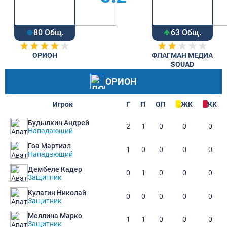
80 Общ.
63 Общ.
ОРИОН
ФЛАГМАН МЕДИА
SQUAD
ОРИОН
Игрок
Г
П
ОП
ЖК
КК
Будылкин Андрей
2
1
0
0
0
Нападающий
Гоа Мартиал
1
0
0
0
0
Нападающий
Дембеле Кадер
0
1
0
0
0
Защитник
Кулагин Николай
0
0
0
0
0
Защитник
Меллина Марко
1
1
0
0
0
Защитник