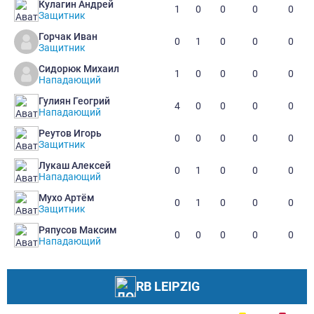
Кулагин Андрей
1
0
0
0
0
Защитник
Горчак Иван
0
1
0
0
0
Защитник
Сидорюк Михаил
1
0
0
0
0
Нападающий
Гулиян Геогрий
4
0
0
0
0
Нападающий
Реутов Игорь
0
0
0
0
0
Защитник
Лукаш Алексей
0
1
0
0
0
Нападающий
Мухо Артём
0
1
0
0
0
Защитник
Ряпусов Максим
0
0
0
0
0
Нападающий
RB LEIPZIG