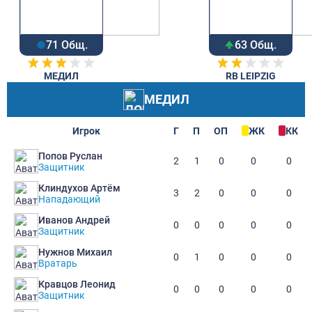
71 Общ.
63 Общ.
МЕДИЛ
RB LEIPZIG
МЕДИЛ
Игрок
Г
П
ОП
ЖК
КК
Попов Руслан
2
1
0
0
0
Защитник
Клиндухов Артём
3
2
0
0
0
Нападающий
Иванов Андрей
0
0
0
0
0
Защитник
Нужнов Михаил
0
1
0
0
0
Вратарь
Кравцов Леонид
0
0
0
0
0
Защитник