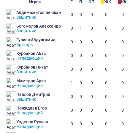
Игрок
Г
П
ОП
ЖК
КК
Абдимажитов Бекжан
0
0
0
0
0
Защитник
Богомолов Александр
0
1
0
0
0
Защитник
Гулиев Абдулгамид
0
0
0
0
0
Вратарь
Курбанов Абас
0
0
0
0
0
Нападающий
Курбанов Нихат
0
0
0
0
0
Защитник
Мамедов Ариз
1
0
0
0
0
Нападающий
Павлов Дмитрий
0
0
0
0
0
Защитник
Пожидаев Егор
0
0
0
0
0
Нападающий
Узденов Руслан
0
0
0
0
0
Нападающий