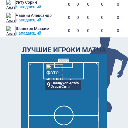
Унту Сорин
0
0
0
0
0
Нападающий
Чацкий Александр
0
0
0
0
0
Нападающий
Шевяков Максим
0
0
0
0
0
Нападающий
ЛУЧШИЕ ИГРОКИ МАТЧА
9
Клиндухов Артём
Озёры-Сити