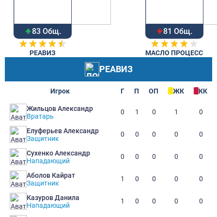
83 Общ.
81 Общ.
РЕАВИЗ
МАСЛО ПРОЦЕСС
РЕАВИЗ
Игрок
Г
П
ОП
ЖК
КК
Жильцов Александр
0
1
0
1
0
Вратарь
Елуферьев Александр
0
0
0
0
0
Защитник
Сухенко Александр
0
0
0
0
0
Нападающий
Аболов Кайрат
1
0
0
0
0
Защитник
Казуров Данила
1
0
0
0
0
Нападающий