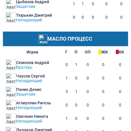
Цыбизов Андрей
1
1
0
0
0
Защитник
Тюрькин Дмитрий
0
0
0
0
0
Нападающий
МАСЛО ПРОЦЕСС
Игрок
Г
П
ОП
ЖК
КК
Семенов Андрей
0
1
0
0
0
Вратарь
Чаусов Сергей
1
0
0
0
0
Нападающий
Панин Денис
3
1
0
0
0
Защитник
Аглиуллин Ригель
0
0
0
0
0
Нападающий
Овечкин Никита
1
0
0
0
0
Нападающий
Ледаков Дмитрий