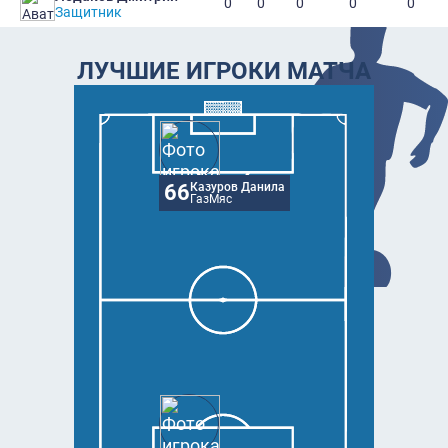
0
0
0
0
0
Защитник
ЛУЧШИЕ ИГРОКИ МАТЧА
66
Казуров Данила
ГазМяс