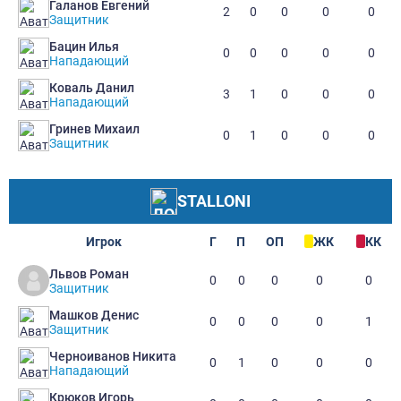
Галанов Евгений
2
0
0
0
0
Защитник
Бацин Илья
0
0
0
0
0
Нападающий
Коваль Данил
3
1
0
0
0
Нападающий
Гринев Михаил
0
1
0
0
0
Защитник
STALLONI
Игрок
Г
П
ОП
ЖК
КК
Львов Роман
0
0
0
0
0
Защитник
Машков Денис
0
0
0
0
1
Защитник
Черноиванов Никита
0
1
0
0
0
Нападающий
Крюков Игорь