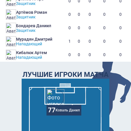
0
0
0
0
0
Защитник
Артёмов Роман
0
0
0
0
0
Защитник
Бондарев Даниил
0
0
0
0
0
Защитник
Мурадян Дмитрий
1
0
0
0
0
Нападающий
Кибалюк Артем
0
0
0
0
0
Нападающий
ЛУЧШИЕ ИГРОКИ МАТЧА
77
Коваль Данил