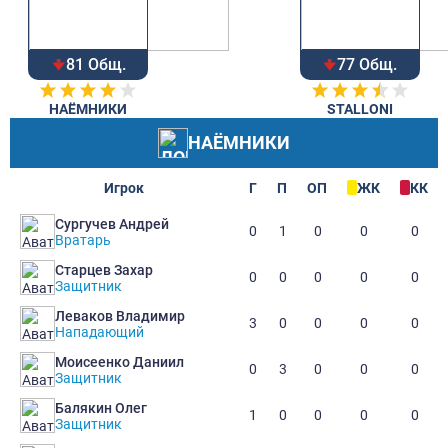
81 Общ.
77 Общ.
НАЁМНИКИ
STALLONI
НАЁМНИКИ
Игрок
Г
П
ОП
ЖК
КК
Сургучев Андрей
0
1
0
0
0
Вратарь
Старцев Захар
0
0
0
0
0
Защитник
Леваков Владимир
3
0
0
0
0
Нападающий
Моисеенко Даниил
0
3
0
0
0
Защитник
Балякин Олег
1
0
0
0
0
Защитник