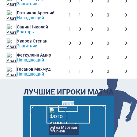
0
1
0
0
0
Защитник
Ратников Арсений
1
1
0
0
0
Нападающий
Савин Николай
1
0
0
0
0
Вратарь
Уваров Степан
0
0
0
0
0
Защитник
Феткуллин Амир
1
0
0
0
0
Нападающий
Гасанов Махмуд
1
1
0
0
0
Нападающий
ЛУЧШИЕ ИГРОКИ МАТЧА
0
Гоа Мартиал
Орион