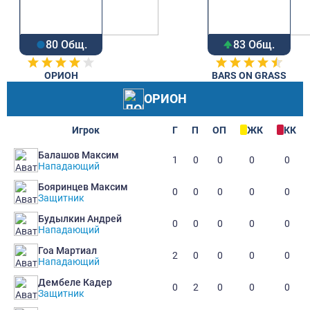
80 Общ.
83 Общ.
ОРИОН
BARS ON GRASS
ОРИОН
Игрок
Г
П
ОП
ЖК
КК
Балашов Максим
1
0
0
0
0
Нападающий
Бояринцев Максим
0
0
0
0
0
Защитник
Будылкин Андрей
0
0
0
0
0
Нападающий
Гоа Мартиал
2
0
0
0
0
Нападающий
Дембеле Кадер
0
2
0
0
0
Защитник