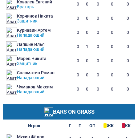
Ковалев Евгений
0
0
0
0
0
Вратарь
Корчинов Никита
0
0
0
0
0
Защитник
Курнавин Артем
0
0
0
0
0
Нападающий
Лапшин Илья
0
1
0
0
0
Нападающий
Морев Никита
0
0
0
0
0
Защитник
Соломатин Роман
0
0
0
0
0
Нападающий
Чумаков Максим
0
0
0
0
0
Нападающий
BARS ON GRASS
Игрок
Г
П
ОП
ЖК
КК
Мухин Фёдор