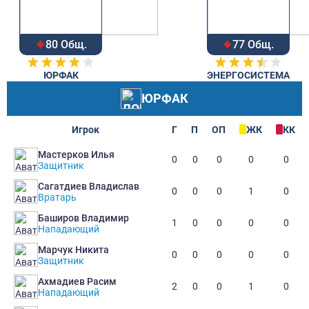
80 Общ.
77 Общ.
ЮРФАК
ЭНЕРГОСИСТЕМА
ЮРФАК
Игрок
Г
П
ОП
ЖК
КК
Мастерков Илья
0
0
0
0
0
Защитник
Сагатдиев Владислав
0
0
0
1
0
Вратарь
Баширов Владимир
1
0
0
0
0
Нападающий
Марчук Никита
0
0
0
0
0
Защитник
Ахмадиев Расим
2
0
0
1
0
Нападающий