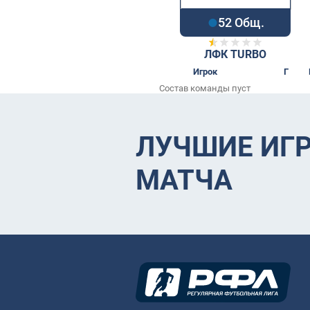
52 О
ЛФК TU
Игрок
ЛУЧШИЕ
МАТЧА