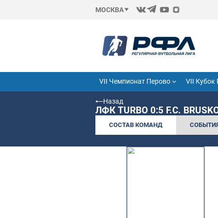
МОСКВА
VII Чемпионат Перово
Назад
ЛФК TURBO 0:5 F
СОСТАВ КОМАНД