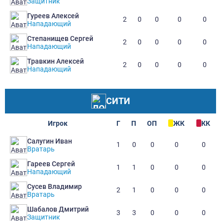
Защитник
Гуреев Алексей
2
0
0
0
0
Нападающий
Степанищев Сергей
2
0
0
0
0
Нападающий
Травкин Алексей
2
0
0
0
0
Нападающий
СИТИ
Игрок
Г
П
ОП
ЖК
КК
Салугин Иван
1
0
0
0
0
Вратарь
Гареев Сергей
1
1
0
0
0
Нападающий
Сусев Владимир
2
1
0
0
0
Вратарь
Шабалов Дмитрий
3
3
0
0
0
Защитник