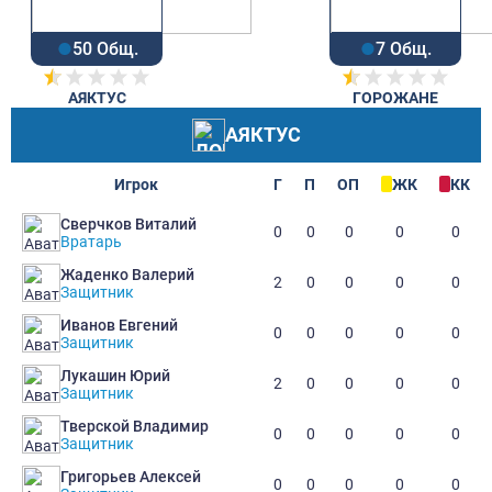
50 Общ.
7 Общ.
АЯКТУС
ГОРОЖАНЕ
АЯКТУС
Игрок
Г
П
ОП
ЖК
КК
Сверчков Виталий
0
0
0
0
0
Вратарь
Жаденко Валерий
2
0
0
0
0
Защитник
Иванов Евгений
0
0
0
0
0
Защитник
Лукашин Юрий
2
0
0
0
0
Защитник
Тверской Владимир
0
0
0
0
0
Защитник
Григорьев Алексей
0
0
0
0
0