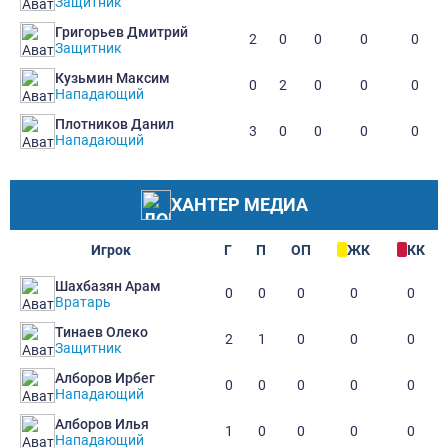
Защитник
Григорьев Дмитрий
2
0
0
0
0
Защитник
Кузьмин Максим
0
2
0
0
0
Нападающий
Плотников Данил
3
0
0
0
0
Нападающий
ХАНТЕР МЕДИА
Игрок
Г
П
ОП
ЖК
КК
Шахбазян Арам
0
0
0
0
0
Вратарь
Тинаев Олеко
2
1
0
0
0
Защитник
Алборов Ирбег
0
0
0
0
0
Нападающий
Алборов Илья
1
0
0
0
0
Нападающий