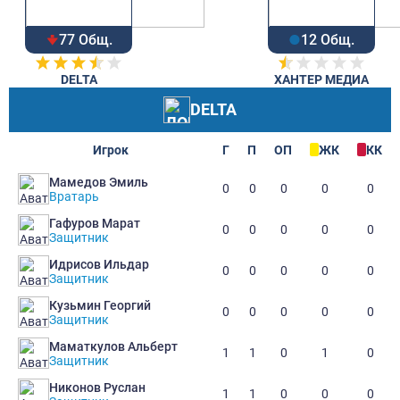
77 Общ.
12 Общ.
DELTA
ХАНТЕР МЕДИА
DELTA
Игрок
Г
П
ОП
ЖК
КК
Мамедов Эмиль
0
0
0
0
0
Вратарь
Гафуров Марат
0
0
0
0
0
Защитник
Идрисов Ильдар
0
0
0
0
0
Защитник
Кузьмин Георгий
0
0
0
0
0
Защитник
Маматкулов Альберт
1
1
0
1
0
Защитник
Никонов Руслан
1
1
0
0
0