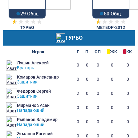
29 Общ.
50 Общ.
ТУРБО
МЕТЕОР-2012
ТУРБО
Игрок
Г
П
ОП
ЖК
КК
Лушин Алексей
0
0
0
0
0
Вратарь
Комаров Александр
0
0
0
0
0
Защитник
Федоров Сергей
2
0
0
0
0
Защитник
Мирманов Асан
0
0
0
0
0
Нападающий
Рыбаков Владимир
0
0
0
0
0
Нападающий
Этманов Евгений
0
0
0
0
0