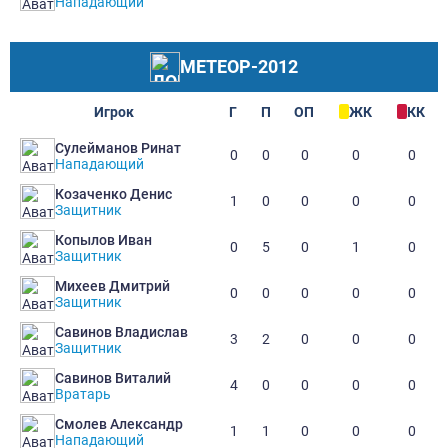
Нападающий
МЕТЕОР-2012
Игрок
Г
П
ОП
ЖК
КК
Сулейманов Ринат
0
0
0
0
0
Нападающий
Козаченко Денис
1
0
0
0
0
Защитник
Копылов Иван
0
5
0
1
0
Защитник
Михеев Дмитрий
0
0
0
0
0
Защитник
Савинов Владислав
3
2
0
0
0
Защитник
Савинов Виталий
4
0
0
0
0
Вратарь
Смолев Александр
1
1
0
0
0
Нападающий